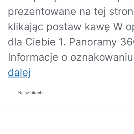
prezentowane na tej stron
klikając postaw kawę W op
dla Ciebie 1. Panoramy 36
Informacje o oznakowaniu
Szlak
dalej
Odra
–
Sprewa
Na szlakach
:
Brieskow-
Finkenheerd
–
Furstenwalde