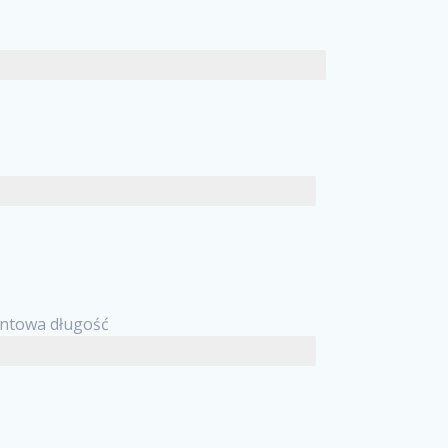
towa długośc
entowa długość
ntowa długość