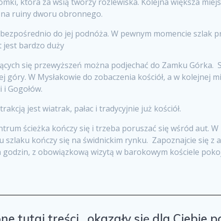
omki, która za wsią tworzy rozlewiska. Kolejna większa mie
ć na ruiny dworu obronnego.
dzi bezpośrednio do jej podnóża. W pewnym momencie szlak 
 jest bardzo duży
jących się przewyższeń można podjechać do Zamku Górka. S
j góry. W Mysłakowie do zobaczenia kościół, a w kolejnej mi
i i Gogołów.
cją jest wiatrak, pałac i tradycyjnie już kościół.
trum ścieżka kończy się i trzeba poruszać się wśród aut. W
 szlaku kończy się na świdnickim rynku. Zapoznajcie się z a
a godzin, z obowiązkową wizytą w barokowym kościele poko
ne tutaj treści , okazały się dla Ciebie