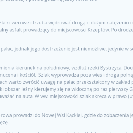
ieżki rowerowe i trzeba wędrować drogą o dużym natężeniu ru
kalny asfalt prowadzący do miejscowości Krzeptów. Po drodz
 pałac, jednak jego dostrzeżenie jest niemożliwe, jedynie w
zmienia kierunek na południowy, wzdłuż rzeki Bystrzyca. Do
cena i kościół. Szlak wyprowadza poza wieś i droga polną k
ch warto zwrócić uwagę na pałac przekształcony w zakład p
lki obszar leśny kierujemy się na widoczną po raz pierwszy
 uważać na auta. W ww. miejscowości szlak skręca w prawo (
owa prowadzi do Nowej Wsi Kąckiej, gdzie do zobaczenia jest
ęzę.