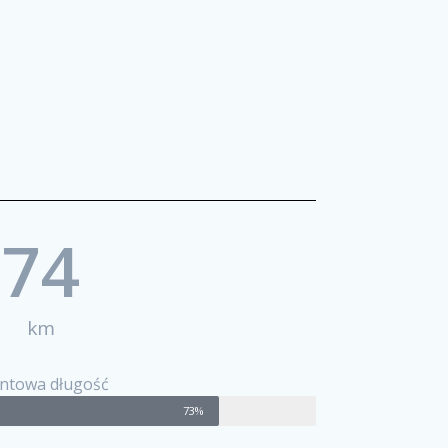
74
km
ntowa długość
73%