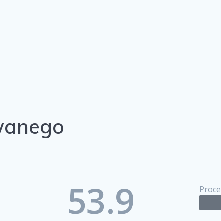
wanego
53.9
Proce