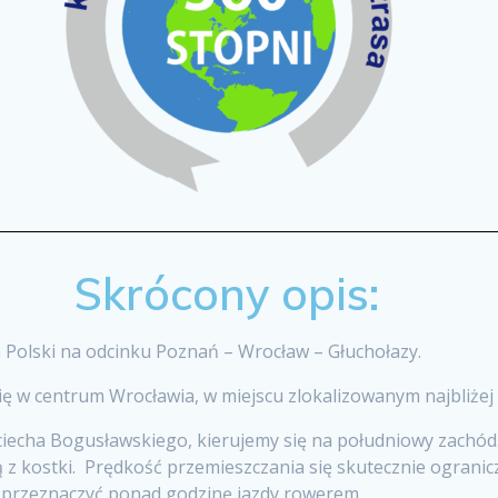
Skrócony opis:
Polski na odcinku Poznań – Wrocław – Głuchołazy.
ę w centrum Wrocławia, w miejscu zlokalizowanym najbliże
ciecha Bogusławskiego, kierujemy się na południowy zachó
z kostki. Prędkość przemieszczania się skutecznie ogranicz
 przeznaczyć ponad godzinę jazdy rowerem.