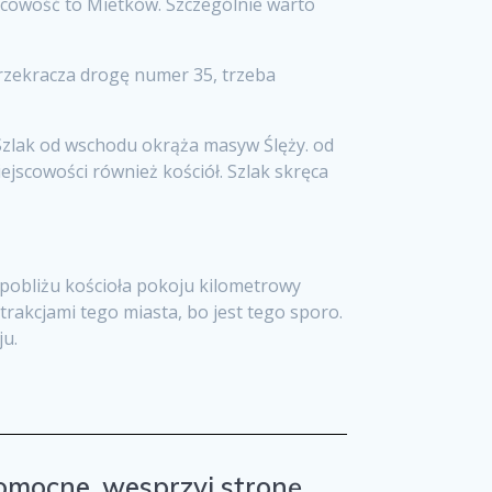
jscowość to Mietków. Szczególnie warto
przekracza drogę numer 35, trzeba
zlak od wschodu okrąża masyw Ślęży. od
ejscowości również kościół. Szlak skręca
 pobliżu kościoła pokoju kilometrowy
trakcjami tego miasta, bo jest tego sporo.
ju.
 pomocne, wesprzyj stronę