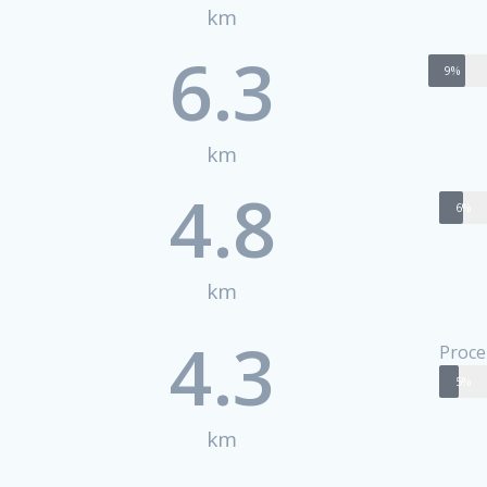
km
6.3
Procen
9%
km
4.8
Proc
6%
km
4.3
Proce
5%
km