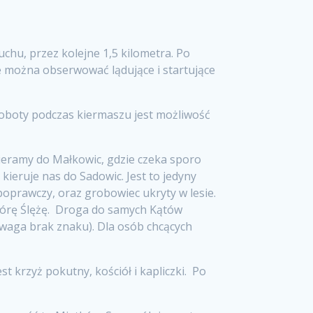
chu, przez kolejne 1,5 kilometra. Po
e można obserwować lądujące i startujące
 soboty podczas kiermaszu jest możliwość
cieramy do Małkowic, gdzie czeka sporo
ieruje nas do Sadowic. Jest to jedyny
oprawczy, oraz grobowiec ukryty w lesie.
 Górę Ślężę. Droga do samych Kątów
uwaga brak znaku). Dla osób chcących
 krzyż pokutny, kościół i kapliczki. Po