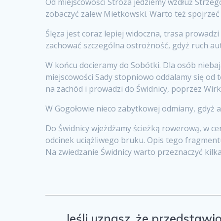
Od miejscowości Stróża jedziemy wzdłuż Strzeg
zobaczyć zalew Mietkowski. Warto też spojrze
Ślęza jest coraz lepiej widoczna, trasa prowa
zachować szczególna ostrożność, gdyż ruch aut
W końcu docieramy do Sobótki. Dla osób nieba
miejscowości Sady stopniowo oddalamy się od te
na zachód i prowadzi do Świdnicy, poprzez Wirk
W Gogołowie nieco zabytkowej odmiany, gdyż atrak
Do Świdnicy wjeżdżamy ścieżką rowerową, w cen
odcinek uciążliwego bruku. Opis tego fragmentu
Na zwiedzanie Świdnicy warto przeznaczyć kilk
Jeśli uznasz, że przedstawio