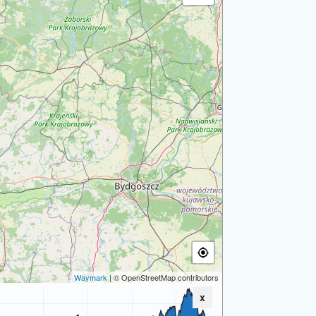
Waymark
| © OpenStreetMap contributors
x