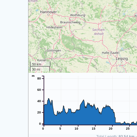
50 km
30 mi
m
80
60
40
20
0
0
5
10
15
20
25
Total Length:
93.54 km