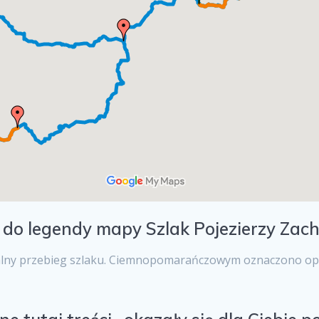
w do legendy mapy Szlak Pojezierzy Zac
ny przebieg szlaku. Ciemnopomarańczowym oznaczono opisan