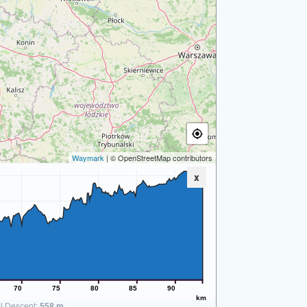
Waymark
| © OpenStreetMap contributors
x
70
75
80
85
90
km
al Descent:
558 m