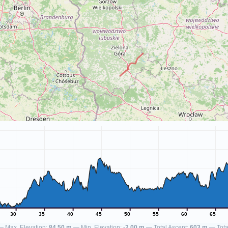
30
35
40
45
50
55
60
65
Max. Elevation:
84.50 m
Min. Elevation:
-2.00 m
Total Ascent:
603 m
Tot