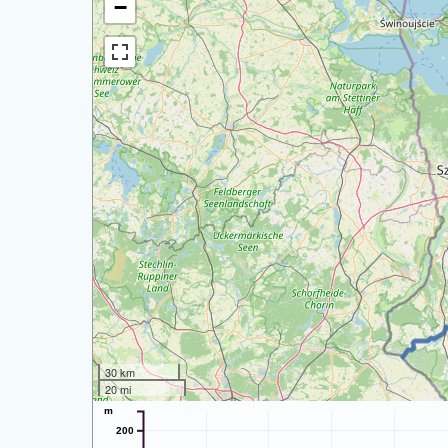
−
30 km
20 mi
m
200