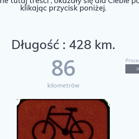
ne tutaj treści , okazały się dla Ciebie
klikając przycisk poniżej.
Długość : 428 km.
86
Proce
2
kilometrów