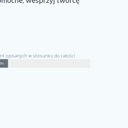
 pomocne, wesprzyj twórcę
nt opisanych w stosunku do całości
0%