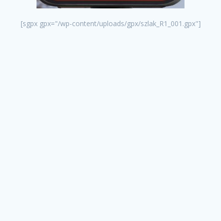
[sgpx gpx="/wp-content/uploads/gpx/szlak_R1_001.gpx"]