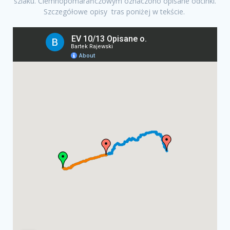
szlaku. Ciemnopomarańczowym oznaczono opisane odcinki.
Szczegółowe opisy tras poniżej w tekście.