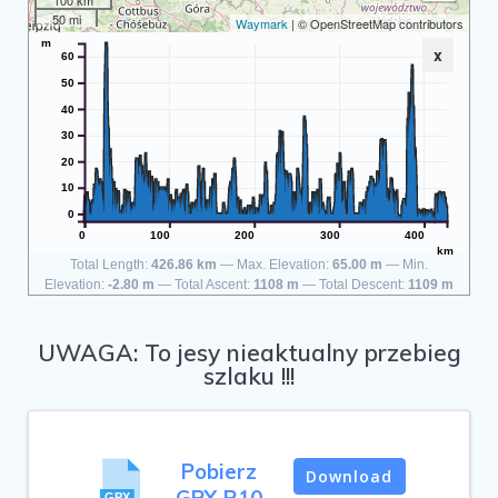
100 km
50 mi
Waymark
| © OpenStreetMap contributors
m
x
60
50
40
30
20
10
0
0
100
200
300
400
km
Total Length:
426.86 km
Max. Elevation:
65.00 m
Min.
Elevation:
-2.80 m
Total Ascent:
1108 m
Total Descent:
1109 m
UWAGA: To jesy nieaktualny przebieg
szlaku !!!
Pobierz
Download
GPX R10