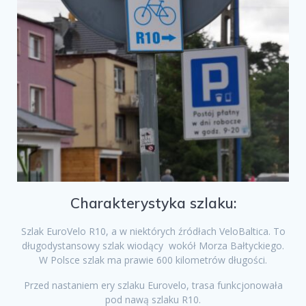
Charakterystyka szlaku:
Szlak EuroVelo R10, a w niektórych źródłach VeloBaltica. To
długodystansowy szlak wiodący wokół Morza Bałtyckiego.
W Polsce szlak ma prawie 600 kilometrów długości.
Przed nastaniem ery szlaku Eurovelo, trasa funkcjonowała
pod nawą szlaku R10.