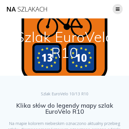
NA
SZLAKACH
Szlak EuroVelo
R10
Szlak EuroVelo 10/13 R10
Klika słów do legendy mapy szlak
EuroVelo R10
Na mapie kolorem niebieskim oznaczono aktualny przebieg