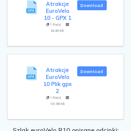
Atrakcje
Download
EuroVelo
10 - GPX 1
1 file(s)
66.80 KB
Atrakcje
Download
EuroVelo
10 Plik gpx
2
1 file(s)
101.88 KB
Szlak euroVelo R10 opisane odcinki: