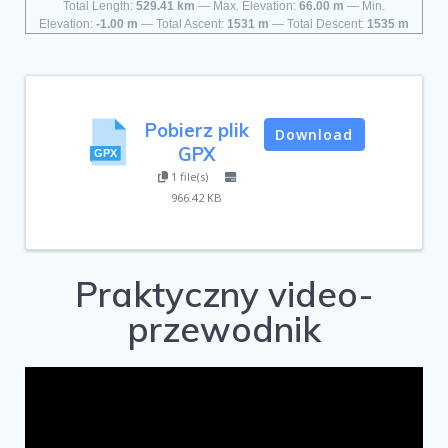
Total Length:
529.41 km
Max. Elevation:
66.00 m
Min.
Elevation:
-1.00 m
Total Ascent:
1531 m
Total Descent:
1535 m
Pobierz plik
Download
GPX
1 file(s)
966.42 KB
Praktyczny video-
przewodnik