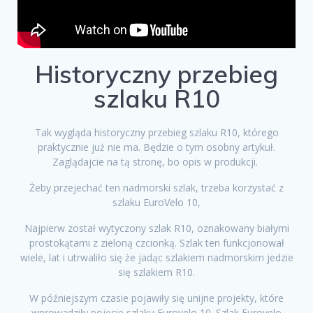
Historyczny przebieg
szlaku R10
Tak wygląda historyczny przebieg szlaku R10, którego
praktycznie już nie ma. Będzie o tym osobny artykuł.
Zaglądajcie na tą stronę, bo opis w produkcji.
Żeby przejechać ten nadmorski szlak, trzeba korzystać z
szlaku EuroVelo 10,
Najpierw został wytyczony szlak R10, oznakowany białymi
prostokątami z zieloną czcionką. Szlak ten funkcjonował
wiele, lat i utrwaliło się że jadąc szlakiem nadmorskim jedzie
się szlakiem R10.
W późniejszym czasie pojawiły się unijne projekty, które
wprowadziły pojęcie szlaku Eurovelo 10. Szlak Eurovelo