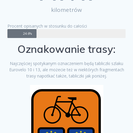
kilometrów
Procent opisanych w stosunku do całości
24.6%
Oznakowanie trasy:
Najczęściej spotykanym oznaczeniem będą tabliczki szlaku
Eurovelo 10 i 13, ale możecie też w niektórych fragmentach
trasy napotkać także, tabliczki jak poniżej.