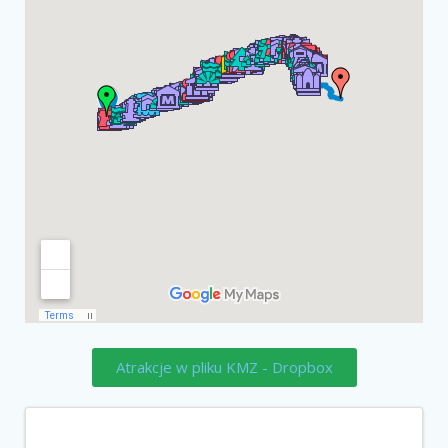
Atrakcje w pliku KMZ - Dropbox