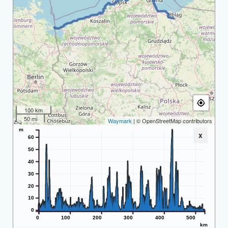
100 km
50 mi
Waymark
| © OpenStreetMap contributors
m
x
60
50
40
30
20
10
0
0
100
200
300
400
500
km