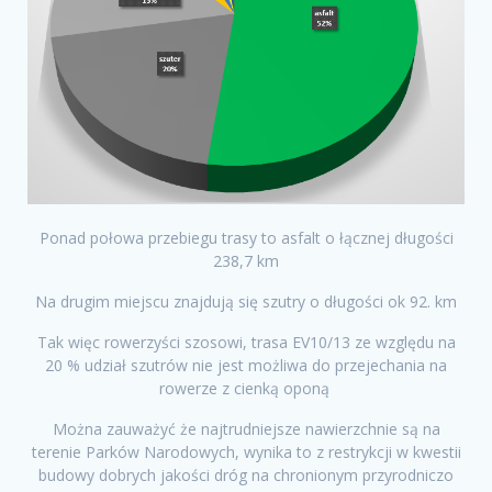
Ponad połowa przebiegu trasy to asfalt o łącznej długości
238,7 km
Na drugim miejscu znajdują się szutry o długości ok 92. km
Tak więc rowerzyści szosowi, trasa EV10/13 ze względu na
20 % udział szutrów nie jest możliwa do przejechania na
rowerze z cienką oponą
Można zauważyć że najtrudniejsze nawierzchnie są na
terenie Parków Narodowych, wynika to z restrykcji w kwestii
budowy dobrych jakości dróg na chronionym przyrodniczo