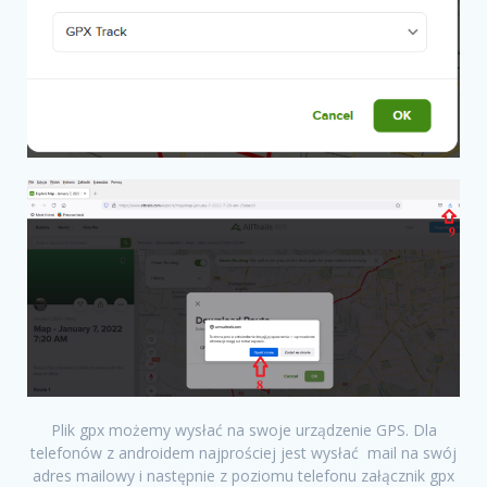
Plik gpx możemy wysłać na swoje urządzenie GPS. Dla
telefonów z androidem najprościej jest wysłać mail na swój
adres mailowy i następnie z poziomu telefonu załącznik gpx