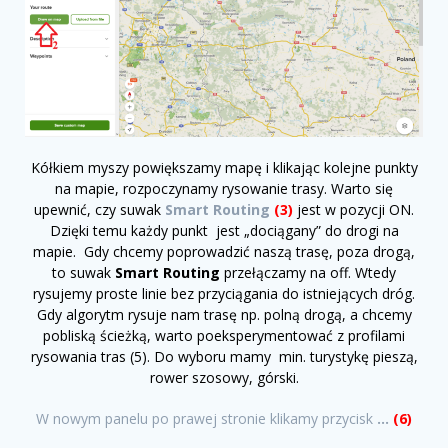
Kółkiem myszy powiększamy mapę i klikając kolejne punkty
na mapie, rozpoczynamy rysowanie trasy. Warto się
upewnić, czy suwak
Smart Routing
(3)
jest w pozycji ON.
Dzięki temu każdy punkt jest „dociągany” do drogi na
mapie. Gdy chcemy poprowadzić naszą trasę, poza drogą,
to suwak
Smart Routing
przełączamy na off. Wtedy
rysujemy proste linie bez przyciągania do istniejących dróg.
Gdy algorytm rysuje nam trasę np. polną drogą, a chcemy
pobliską ścieżką, warto poeksperymentować z profilami
rysowania tras (5). Do wyboru mamy min. turystykę pieszą,
rower szosowy, górski.
W nowym panelu po prawej stronie klikamy przycisk
…
(6)