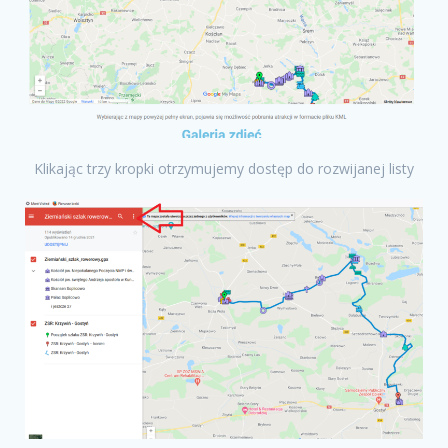
Klikając trzy kropki otrzymujemy dostęp do rozwijanej listy