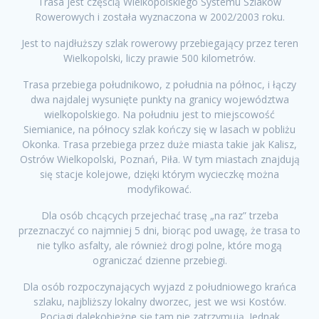
Trasa jest częścią Wielkopolskiego Systemu Szlaków
Rowerowych i została wyznaczona w 2002/2003 roku.
Jest to najdłuższy szlak rowerowy przebiegający przez teren
Wielkopolski, liczy prawie 500 kilometrów.
Trasa przebiega południkowo, z południa na północ, i łączy
dwa najdalej wysunięte punkty na granicy województwa
wielkopolskiego. Na południu jest to miejscowość
Siemianice, na północy szlak kończy się w lasach w pobliżu
Okonka. Trasa przebiega przez duże miasta takie jak Kalisz,
Ostrów Wielkopolski, Poznań, Piła. W tym miastach znajdują
się stacje kolejowe, dzięki którym wycieczkę można
modyfikować.
Dla osób chcących przejechać trasę „na raz” trzeba
przeznaczyć co najmniej 5 dni, biorąc pod uwagę, że trasa to
nie tylko asfalty, ale również drogi polne, które mogą
ograniczać dzienne przebiegi.
Dla osób rozpoczynających wyjazd z południowego krańca
szlaku, najbliższy lokalny dworzec, jest we wsi Kostów.
Pociągi dalekobieżne się tam nie zatrzymują. Jednak