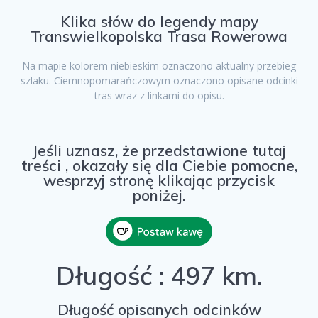
Klika słów do legendy mapy
Transwielkopolska Trasa Rowerowa
Na mapie kolorem niebieskim oznaczono aktualny przebieg
szlaku. Ciemnopomarańczowym oznaczono opisane odcinki
tras wraz z linkami do opisu.
Jeśli uznasz, że przedstawione tutaj
treści , okazały się dla Ciebie pomocne,
wesprzyj stronę klikając przycisk
poniżej.
Długość : 497 km.
Długość opisanych odcinków