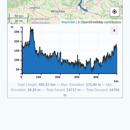
50 km
30 mi
Waymark
| © OpenStreetMap contributors
m
x
250
200
150
100
50
0
100
200
300
400
km
Total Length:
495.53 km
Max. Elevation:
275.80 m
Min.
Elevation:
28.26 m
Total Ascent:
14737 m
Total Descent:
14769
m