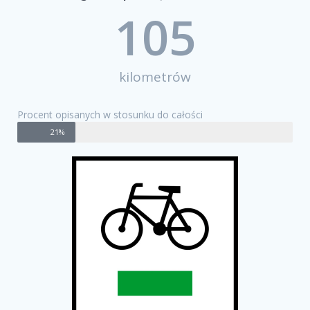
105
kilometrów
Procent opisanych w stosunku do całości
21%