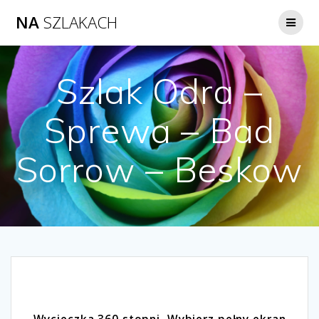
NA
SZLAKACH
Szlak Odra –
Sprewa – Bad
Sorrow – Beskow